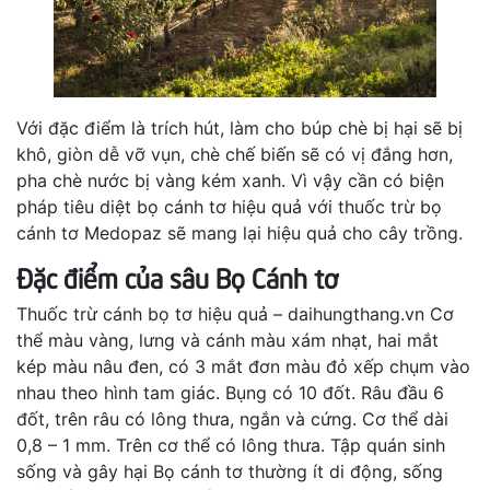
Với đặc điểm là trích hút, làm cho búp chè bị hại sẽ bị
khô, giòn dễ vỡ vụn, chè chế biến sẽ có vị đắng hơn,
pha chè nước bị vàng kém xanh. Vì vậy cần có biện
pháp tiêu diệt bọ cánh tơ hiệu quả với thuốc trừ bọ
cánh tơ Medopaz sẽ mang lại hiệu quả cho cây trồng.
Đặc điểm của sâu Bọ Cánh tơ
Thuốc trừ cánh bọ tơ hiệu quả – daihungthang.vn Cơ
thể màu vàng, lưng và cánh màu xám nhạt, hai mắt
kép màu nâu đen, có 3 mắt đơn màu đỏ xếp chụm vào
nhau theo hình tam giác. Bụng có 10 đốt. Râu đầu 6
đốt, trên râu có lông thưa, ngắn và cứng. Cơ thể dài
0,8 – 1 mm. Trên cơ thể có lông thưa. Tập quán sinh
sống và gây hại Bọ cánh tơ thường ít di động, sống