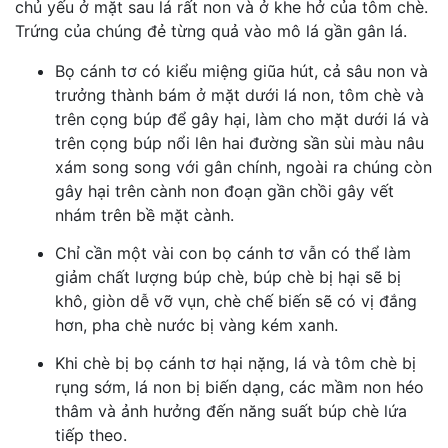
chủ yếu ở mặt sau lá rất non và ở khe hở của tôm chè.
Trứng của chúng đẻ từng quả vào mô lá gần gân lá.
Bọ cánh tơ có kiểu miệng giũa hút, cả sâu non và
trưởng thành bám ở mặt dưới lá non, tôm chè và
trên cọng búp để gây hại, làm cho mặt dưới lá và
trên cọng búp nổi lên hai đường sần sùi màu nâu
xám song song với gân chính, ngoài ra chúng còn
gây hại trên cành non đoạn gần chồi gây vết
nhám trên bề mặt cành.
Chỉ cần một vài con bọ cánh tơ vẫn có thể làm
giảm chất lượng búp chè, búp chè bị hại sẽ bị
khô, giòn dễ vỡ vụn, chè chế biến sẽ có vị đắng
hơn, pha chè nước bị vàng kém xanh.
Khi chè bị bọ cánh tơ hại nặng, lá và tôm chè bị
rụng sớm, lá non bị biến dạng, các mầm non héo
thâm và ảnh hưởng đến năng suất búp chè lứa
tiếp theo.