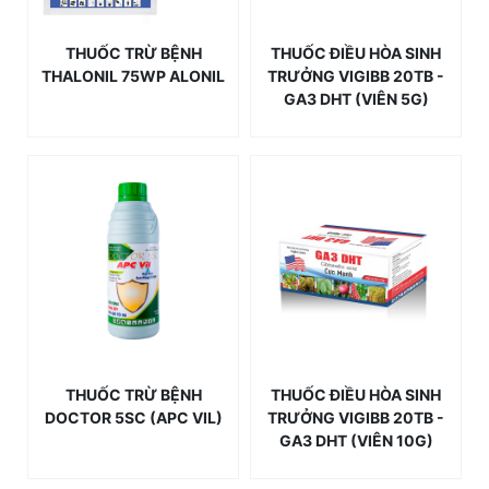
THUỐC TRỪ BỆNH
THUỐC ĐIỀU HÒA SINH
THALONIL 75WP ALONIL
TRƯỞNG VIGIBB 20TB -
GA3 DHT (VIÊN 5G)
THUỐC TRỪ BỆNH
THUỐC ĐIỀU HÒA SINH
DOCTOR 5SC (APC VIL)
TRƯỞNG VIGIBB 20TB -
GA3 DHT (VIÊN 10G)