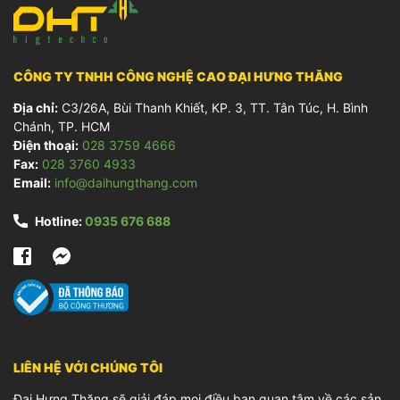
CÔNG TY TNHH CÔNG NGHỆ CAO ĐẠI HƯNG THĂNG
Địa chỉ:
C3/26A, Bùi Thanh Khiết, KP. 3, TT. Tân Túc, H. Bình
Chánh, TP. HCM
Điện thoại:
028 3759 4666
Fax:
028 3760 4933
Email:
info@daihungthang.com
Hotline:
0935 676 688
LIÊN HỆ VỚI CHÚNG TÔI
Đại Hưng Thăng sẽ giải đáp mọi điều bạn quan tâm về các sản