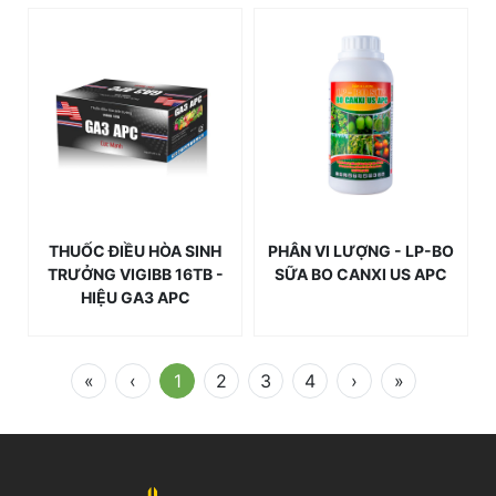
THUỐC ĐIỀU HÒA SINH
PHÂN VI LƯỢNG - LP-BO
TRƯỞNG VIGIBB 16TB -
SỮA BO CANXI US APC
HIỆU GA3 APC
«
‹
1
2
3
4
›
»