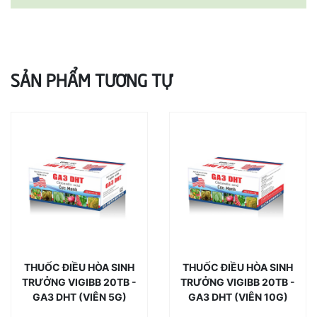
SẢN PHẨM TƯƠNG TỰ
THUỐC ĐIỀU HÒA SINH
THUỐC ĐIỀU HÒA SINH
TRƯỞNG VIGIBB 20TB -
TRƯỞNG VIGIBB 20TB -
GA3 DHT (VIÊN 5G)
GA3 DHT (VIÊN 10G)