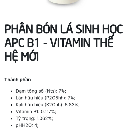
PHÂN BÓN LÁ SINH HỌC
APC B1 - VITAMIN THẾ
HỆ MỚI
Thành phần
Đạm tổng số (Nts): 7%;
Lân hữu hiệu (P2O5hh): 7%;
Kali hữu hiệu (K2Ohh): 5.83%;
Vitamin B1: 0.117%;
Tỷ trọng: 1.062%;
pHH2O: 4;