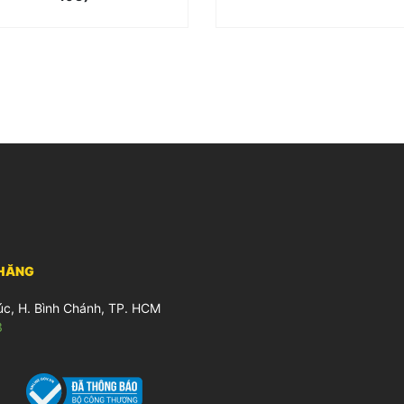
THĂNG
úc, H. Bình Chánh, TP. HCM
3