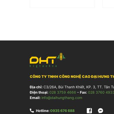
CÔNG TY TNHH CÔNG NGHỆ CAO ĐẠI HƯNG 
Địa chỉ:
C3/26A, Bùi Thanh Khiết, KP. 3, TT. Tân T
Điện thoại:
028 3759 4666
–
Fax:
028 3760 493
Email:
info@daihungthang.com
Hotline:
0935 676 688