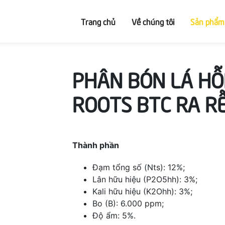
Trang chủ
Về chúng tôi
Sản phẩm
PHÂN BÓN LÁ HỖ
ROOTS BTC RA R
Thành phần
Đạm tổng số (Nts): 12%;
Lân hữu hiệu (P2O5hh): 3%;
Kali hữu hiệu (K2Ohh): 3%;
Bo (B): 6.000 ppm;
Độ ẩm: 5%.