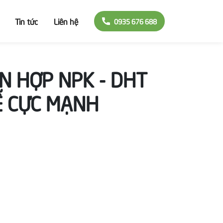
Tin tức
Liên hệ
0935 676 688
N HỢP NPK - DHT
Ễ CỰC MẠNH