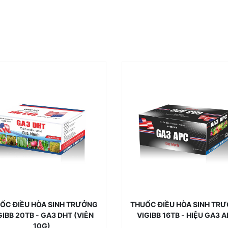
ỐC ĐIỀU HÒA SINH TRƯỞNG
THUỐC ĐIỀU HÒA SINH TR
GIBB 20TB - GA3 DHT (VIÊN
VIGIBB 16TB - HIỆU GA3 
10G)