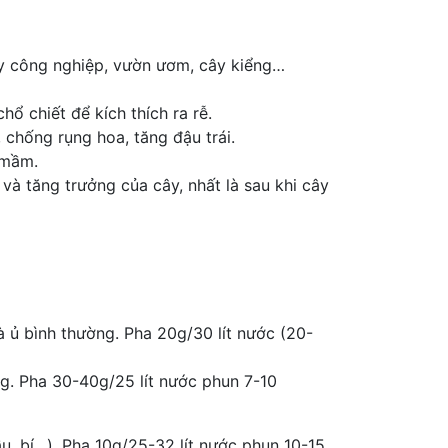
cây công nghiệp, vườn ươm, cây kiểng…
ổ chiết để kích thích ra rễ.
 chống rụng hoa, tăng đậu trái.
 mầm.
và tăng trưởng của cây, nhất là sau khi cây
à ủ bình thường. Pha 20g/30 lít nước (20-
g. Pha 30-40g/25 lít nước phun 7-10
u, bí…). Pha 10g/25-32 lít nước phun 10-15